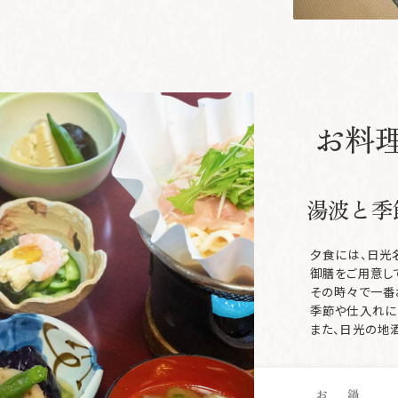
お
料
湯波と
季
夕食には、日光
御膳をご用意し
その時々で一番
季節や仕入れに
また、日光の地