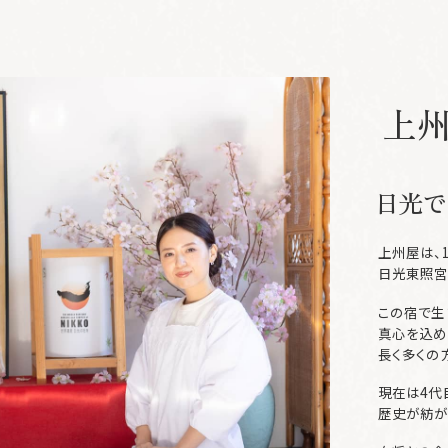
上
日光で
上州屋は、1
日光東照宮
この宿で生
真心を込め
長く多くの
現在は4代
歴史が紡が