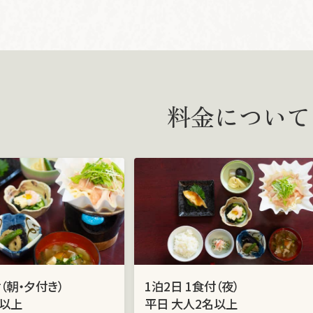
料
金について
付（朝・夕付き）
1泊2日 1食付（夜）
名以上
平日 大人2名以上