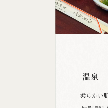
温
泉
柔らかい
上州屋の温泉は、日