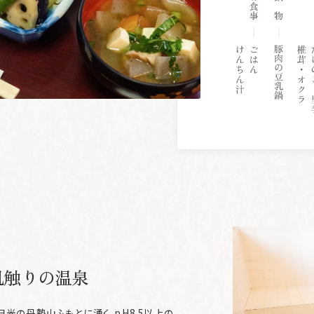
肌触りの温泉
光の丹勢山ふもとに湧く、pH8.5以上の