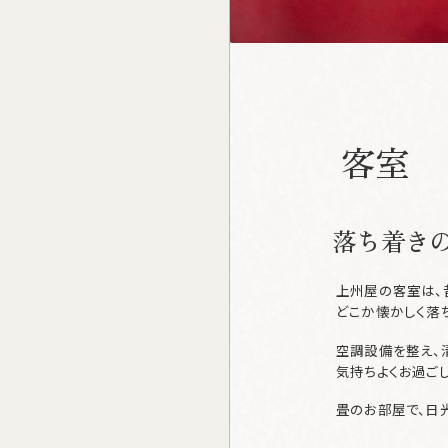
客
室
落ち着き
上州屋の客室は、
どこか懐かしく落
空調設備を整え、
気持ちよくお過ご
畳のお部屋で、日